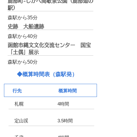
鹿部町-しかべ間歇泉公園（鹿部道の
駅）
森駅から35分
史跡 大船遺跡
森駅から40分
函館市縄文文化交流センター 国宝
「土偶」展示
森駅から50分
◆概算時間表（森駅発）
行先
概算時間
4
時間
札幌
3.5時間
定山渓