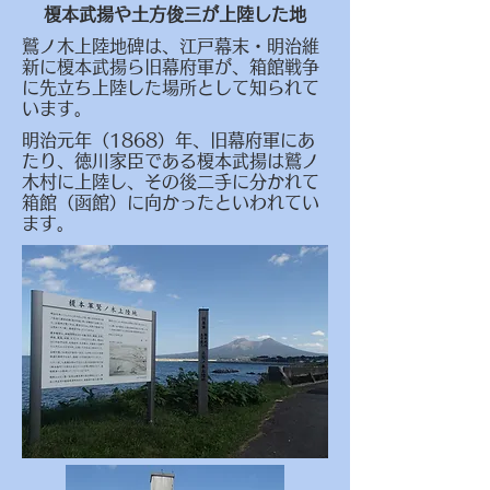
​榎本武揚や土方俊三が上陸した地
鷲ノ木上陸地碑は、江戸幕末・明治維
新に榎本武揚ら旧幕府軍が、箱館戦争
に先立ち上陸した場所として知られて
います。
明治元年（1868）年、旧幕府軍にあ
たり、徳川家臣である榎本武揚は鷲ノ
木村に上陸し、その後二手に分かれて
箱館（函館）に向かったといわれてい
ます。